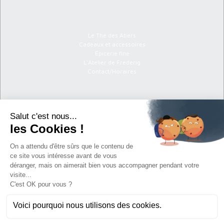
Menu
Le Thé des Abers
Cadeaux et accessoires
Épicerie fine
L'Atelier de Frederig
Contact/Horaires
Informations
C.G.V
Politique de confidentialité
Mentions légales
Newsletter
S'abonner à la newsletter
Vous affirmez avoir pris connaissance de notre
politique de confidentialité
. Vous
disposez d'un droit d'accès, de rectification et d'opposition.
En poursuivant votre navigation sur ce site, vous acceptez l'utilisation de