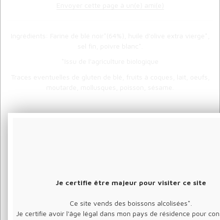
Envoyer cette page à un(e) ami(e)
Ingrédients: Farine de blé noir*(64%), huile d'olive extra vierge*,
sel fin, poivre blanc*.
*Issu de l'agriculture biologique
Traces eventuelles de gluten de blé, fruits à coques, lait, oeufs,
moutarde, mollusques, poisson, sésame.
Garder au sec à l'abri de chaleur.
CONSEIL
Idéal pour accompagner vos terrines ou vos rillettes .
Je certifie être majeur pour visiter ce site
Ce site vends des boissons alcolisées*.
Je certifie avoir l'âge légal dans mon pays de résidence pour c