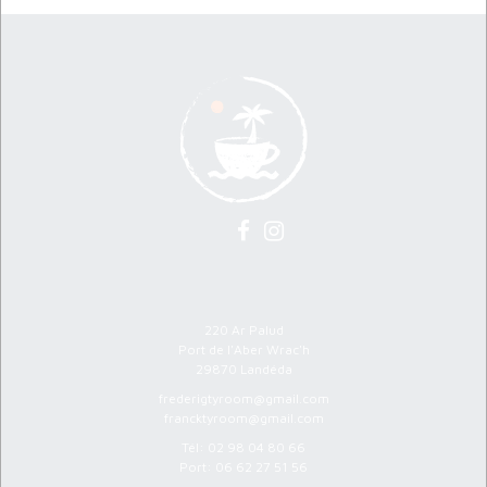
Atelier Ty Room
220 Ar Palud
Port de l'Aber Wrac'h
29870 Landéda
frederigtyroom@gmail.com
francktyroom@gmail.com
Tél:
02 98 04 80 66
Port:
06 62 27 51 56