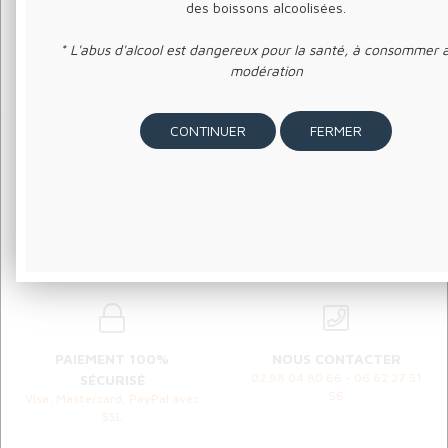
des boissons alcoolisées.
* L'abus d'alcool est dangereux pour la santé, à consommer 
modération
FERMER
LIVRAISON OFFERTE
RETRAIT SUR PLACE
à partir de 80€ d'achat en
de votre commande à
France métropolitaine
l'Atelier Ty Room
PAIEMENT 100%
NOUS CONTACTER
02 98 04 80 66 - 06 62 27 51
SÉCURISÉ
56
Visa, Mastercard, PayPal avec
SSL