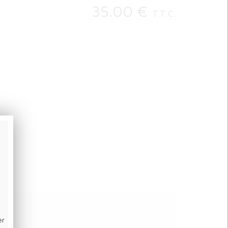
35
.00
€
T.T.C.
er