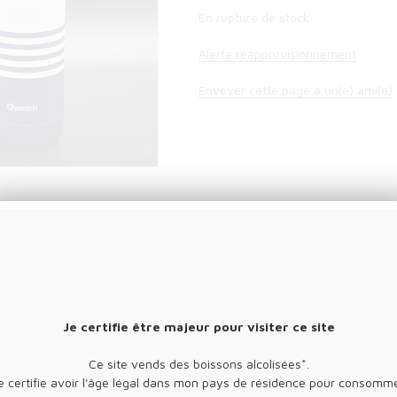
En rupture de stock
Alerte réapprovisionnement
Envoyer cette page à un(e) ami(e)
4h au Froid.
4 (18/8).
ment aux contenants en aluminium).
Je certifie être majeur pour visiter ce site
Ce site vends des boissons alcolisées*.
e certifie avoir l'âge légal dans mon pays de résidence pour consomm