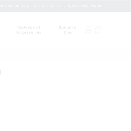
3H30-19H . Fermeture exceptionnelle 31/07, 01/08, 02/08
Cadeaux et
Épicerie
Accessoires
fine
U