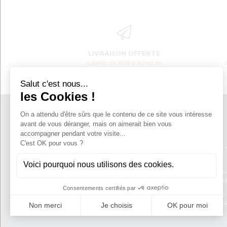
LIVRAISON OFFERTE
à partir de 80€ d'achat en
France métropolitaine
Atelier Ty Roo
220 Ar Palud
Port de l'Aber Wrac'
29870 Landéda
frederigtyroom@gma
francktyroom@gmai
Tél:
02 98 04 80 66
Port:
06 62 27 51 56