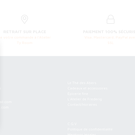
RETRAIT SUR PLACE
PAIEMENT 100% SÉCURI
de votre commande à l'Atelier
Visa, Mastercard, PayPal ave
Ty Room
SSL
m
Menu
Le Thé des Abers
h
Cadeaux et accessoires
Épicerie fine
L'Atelier de Frederig
il.com
Contact/Horaires
l.com
Informations
C.G.V
Politique de confidentialité
Mentions légales