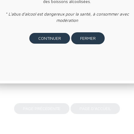
des boissons alcoolisées.
* L'abus d'alcool est dangereux pour la santé, à consommer avec
icro-ondes, au four traditionnel ou au congélateur
modération
et/ou du
bicarbonate de soude
. Utiliser un support non-abrasif.
FERMER
vent brûler : utiliser le produit avec précaution.
 Remplir jusqu’au-dessous du pas de vis.
 fermer correctement et complètement le bouchon/couvercle afin d’assur
t endommager le produit.