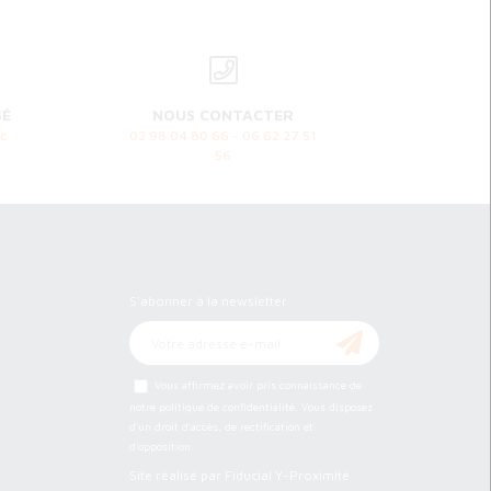
SÉ
NOUS CONTACTER
c
02 98 04 80 66 - 06 62 27 51
56
Newsletter
S'abonner à la newsletter
Vous affirmez avoir pris connaissance de
notre
politique de confidentialité
. Vous disposez
d'un droit d'accès, de rectification et
d'opposition.
Site réalisé par Fiducial Y-Proximité