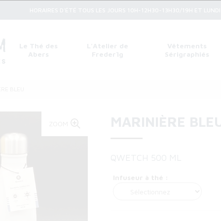
HORAIRES D'ÉTÉ TOUS LES JOURS 10H-12H30-13H30/19H ET LUNDI 1
Le Thé des
L'Atelier de
Vêtements
Abers
Frederïg
Sérigraphiés
ÈRE BLEU
MARINIÈRE BLE
ZOOM
QWETCH 500 ML
Infuseur à thé :