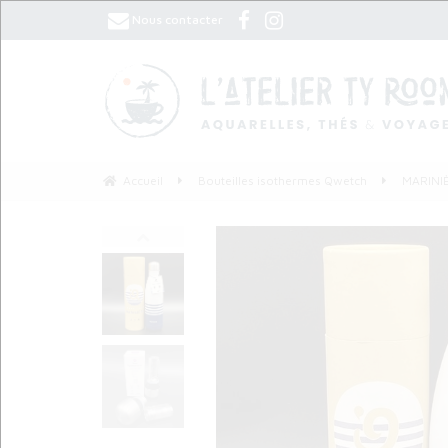
Nous contacter
Accueil
Bouteilles isothermes Qwetch
MARINI