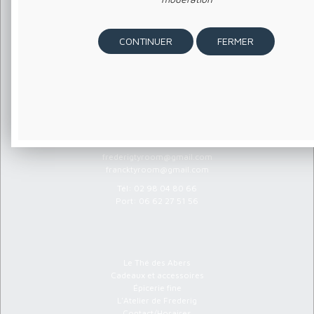
FERMER
Atelier Ty Room
220 Ar Palud
Port de l'Aber Wrac'h
29870 Landéda
frederigtyroom@gmail.com
francktyroom@gmail.com
Tél:
02 98 04 80 66
Port:
06 62 27 51 56
Menu
Le Thé des Abers
Cadeaux et accessoires
Épicerie fine
L'Atelier de Frederig
Contact/Horaires