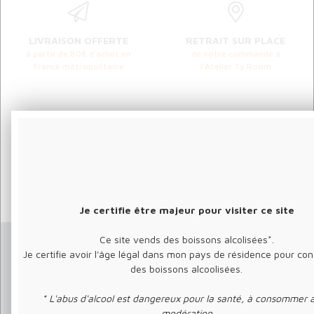
LIVRAISON OFFERTE
RETRAIT SUR PLACE
à partir de 80€ d'achat en
de votre commande à
France métropolitaine
l'Atelier Ty Room
PAIEMENT 100%
NOUS CONTACTER
02 98 04 80 66 - 06 62 27 51
SÉCURISÉ
56
Visa, Mastercard, PayPal avec
SSL
Je certifie être majeur pour visiter ce site
Ce site vends des boissons alcolisées*.
Je certifie avoir l'âge légal dans mon pays de résidence pour c
des boissons alcoolisées.
* L'abus d'alcool est dangereux pour la santé, à consommer 
modération