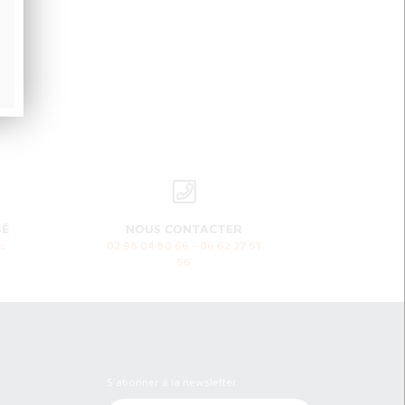
SÉ
NOUS CONTACTER
c
02 98 04 80 66 - 06 62 27 51
56
Newsletter
S'abonner à la newsletter