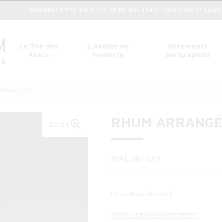
HORAIRES D'ÉTÉ TOUS LES JOURS 10H-12H30-13H30/19H ET LUNDI 1
Le Thé des
L'Atelier de
Vêtements
Abers
Frederïg
Sérigraphiés
RANGÉ CURE
RHUM ARRANGÉ
ZOOM
MALORHUM
En rupture de stock
Alerte réapprovisionnement