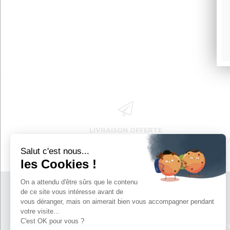
LIVRAISON OFFERTE
à partir de 80€ d'achat en
France métropolitaine
Atelier Ty Roo
220 Ar Palud
Port de l'Aber Wrac'