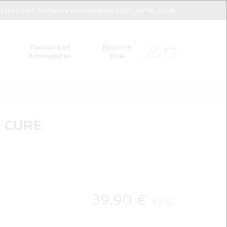
3H30-19H . Fermeture exceptionnelle 31/07, 01/08, 02/08
Cadeaux et
Épicerie
Accessoires
fine
 CURE
39
.90
€
T.T.C.