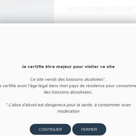
Envoyer cette page à un(e) ami(e)
Je certifie être majeur pour visiter ce site
Ce site vends des boissons alcolisées*.
e certifie avoir l'âge légal dans mon pays de résidence pour consomm
des boissons alcoolisées.
moelleux et intense d'arômes végétaux (une vingtaine de plantes & épi
* L'abus d'alcool est dangereux pour la santé, à consommer avec
TÉ
modération
 -18 ANS
FERMER
 FEMMES ENCEINTES