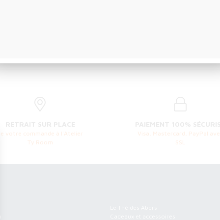
RETRAIT SUR PLACE
PAIEMENT 100% SÉCURI
de votre commande à l'Atelier
Visa, Mastercard, PayPal ave
Ty Room
SSL
m
Menu
Le Thé des Abers
h
Cadeaux et accessoires