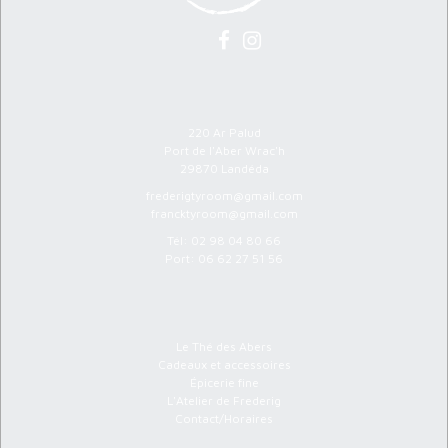
Atelier Ty Room
220 Ar Palud
Port de l'Aber Wrac'h
29870 Landéda
frederigtyroom@gmail.com
francktyroom@gmail.com
Tél:
02 98 04 80 66
Port:
06 62 27 51 56
Menu
Le Thé des Abers
Cadeaux et accessoires
Épicerie fine
L'Atelier de Frederig
Contact/Horaires