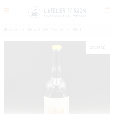
Accueil
Bières D'Istribilh Plouider
RIBIN
ZOOM