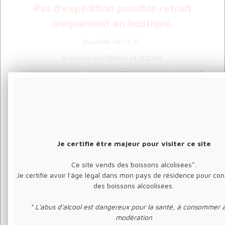
Pas d'expédition possible retrait
uniquement en boutique.
Bouteille de 75 cl
Brasserie DISTRIBILH PLOUIDER.
L'ABUS D'ALCOOL EST DANGEREUX POUR LA SANTÉ
LA VENTE D'ALCOOL EST INTERDITE AUX MINEURS -18 ANS
L'ALCOOL NE DOIT PAS ÊTRE COMSOMMÉ PAR LES FEMMES
ENCEINTES
Je certifie être majeur pour visiter ce site
Ce site vends des boissons alcolisées*.
Je certifie avoir l'âge légal dans mon pays de résidence pour c
des boissons alcoolisées.
* L'abus d'alcool est dangereux pour la santé, à consommer 
modération