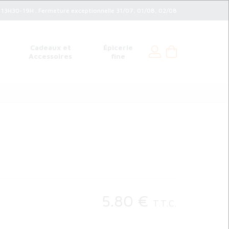
3H30-19H . Fermeture exceptionnelle 31/07, 01/08, 02/08
Cadeaux et
Épicerie
Accessoires
fine
5
.80
€
T.T.C.