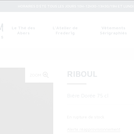
HORAIRES D'ÉTÉ TOUS LES JOURS 10H-12H30-13H30/19H ET LUNDI 1
Le Thé des
L'Atelier de
Vêtements
Abers
Frederïg
Sérigraphiés
RIBOUL
ZOOM
Bière Dorée 75 cl
En rupture de stock
Alerte réapprovisionnement