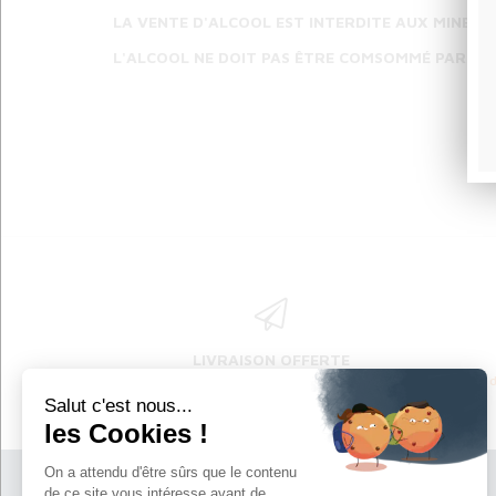
LA VENTE D'ALCOOL EST INTERDITE AUX MINEURS
​​​​​​​​​​​​​​L'ALCOOL NE DOIT PAS ÊTRE COMSOMMÉ PA
LIVRAISON OFFERTE
à partir de 80€ d'achat en
France métropolitaine