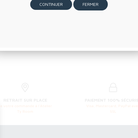
FERMER
 -18 ANS
R LES FEMMES ENCEINTES
RETRAIT SUR PLACE
PAIEMENT 100% SÉCURI
de votre commande à l'Atelier
Visa, Mastercard, PayPal ave
Ty Room
SSL