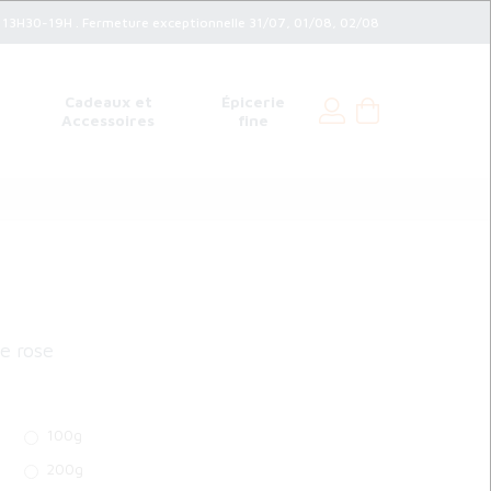
3H30-19H . Fermeture exceptionnelle 31/07, 01/08, 02/08
Cadeaux et
Épicerie
Accessoires
fine
e rose
100g
200g