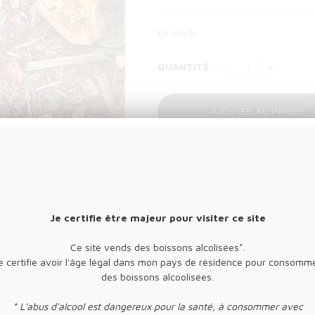
En stock
QUANTITÉ
Envoyer cette page à un(e) ami(e)
Je certifie être majeur pour visiter ce site
cacao*, ortie*, écorces d'orange*, pomme*, arôme naturel, poivre ros
Ce site vends des boissons alcolisées*.
e certifie avoir l'âge légal dans mon pays de résidence pour consomm
 l'agriculture durable et des arômes naturels.
des boissons alcoolisées.
* L'abus d'alcool est dangereux pour la santé, à consommer avec