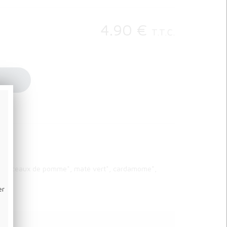
4
.90
€
T.T.C.
e*, morceaux de pomme*, maté vert*, cardamome*,
er