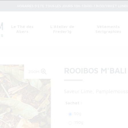
HORAIRES D'ÉTÉ TOUS LES JOURS 10H-12H30-13H30/19H ET LUNDI 1
Le Thé des
L'Atelier de
Vêtements
Abers
Frederïg
Sérigraphiés
ROOIBOS M'BALI
ZOOM
Saveur Lime, Pamplemouss
Sachet :
50g
150g