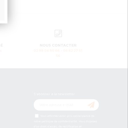
SÉ
NOUS CONTACTER
c
02 98 04 80 66 - 06 62 27 51
56
Newsletter
S'abonner à la newsletter
Vous affirmez avoir pris connaissance de
notre
politique de confidentialité
. Vous disposez
d'un droit d'accès, de rectification et