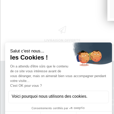
LIVRAISON OFFERTE
à partir de 80€ d'achat en
France métropolitaine
Atelier Ty Roo
220 Ar Palud
Port de l'Aber Wrac'
29870 Landéda
frederigtyroom@gma
francktyroom@gmai
Tél:
02 98 04 80 66