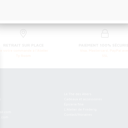
RETRAIT SUR PLACE
PAIEMENT 100% SÉCURI
de votre commande à l'Atelier
Visa, Mastercard, PayPal ave
Ty Room
SSL
m
Menu
Le Thé des Abers
h
Cadeaux et accessoires
Épicerie fine
L'Atelier de Frederig
il.com
Contact/Horaires
l.com
Informations