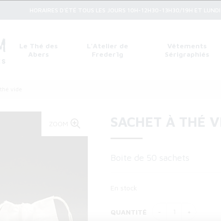
HORAIRES D'ÉTÉ TOUS LES JOURS 10H-12H30-13H30/19H ET LUNDI 1
Le Thé des
L'Atelier de
Vêtements
Abers
Frederïg
Sérigraphiés
thé vide
SACHET À THÉ V
ZOOM
Boite de 50 sachets
En stock
QUANTITÉ