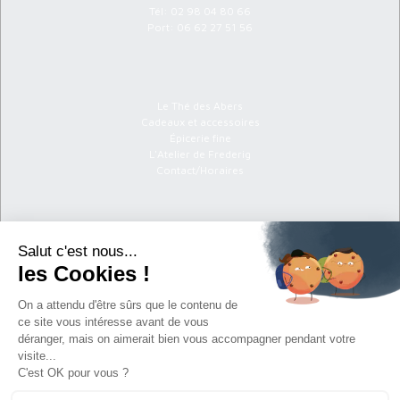
Tél:
02 98 04 80 66
Port:
06 62 27 51 56
Menu
Le Thé des Abers
Cadeaux et accessoires
Épicerie fine
L'Atelier de Frederig
Contact/Horaires
Informations
C.G.V
Politique de confidentialité
Mentions légales
Newsletter
S'abonner à la newsletter