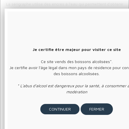
La sérigraphe utilise des encres à l'eau qui permettent d'obtenir
une grande qualité des couleurs et une excellente tenue des
motifs dans le temps.
LIVRAISON
Je certifie être majeur pour visiter ce site
CARACTÉRISTIQUES
Ce site vends des boissons alcolisées*.
Je certifie avoir l'âge légal dans mon pays de résidence pour c
des boissons alcoolisées.
TAILLES
* L'abus d'alcool est dangereux pour la santé, à consommer 
modération
Afin de limiter l'impact de la production sur
l'environnement, nous vous proposons de réaliser
votre modèle à la commande ce qui peut influencer
FERMER
les délais de production et de livraison de 2 à 3
semaines.