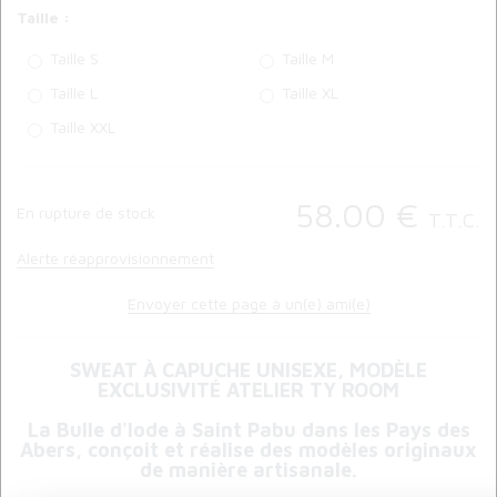
Taille :
Taille S
Taille M
Taille L
Taille XL
Taille XXL
58
.00
€
En rupture de stock
T.T.C.
Alerte réapprovisionnement
Envoyer cette page à un(e) ami(e)
SWEAT À CAPUCHE UNISEXE, MODÈLE
EXCLUSIVITÉ ATELIER TY ROOM
La Bulle d'Iode à Saint Pabu dans les Pays des
Abers, conçoit et réalise des modèles originaux
de manière artisanale.