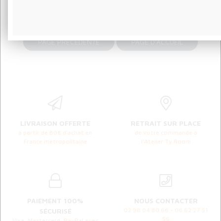
LIVRAISON OFFERTE
RETRAIT SUR PLACE
à partir de 80€ d'achat en
de votre commande à
France métropolitaine
l'Atelier Ty Room
PAIEMENT 100%
NOUS CONTACTER
02 98 04 80 66 - 06 62 27 51
SÉCURISÉ
56
Visa, Mastercard, PayPal avec