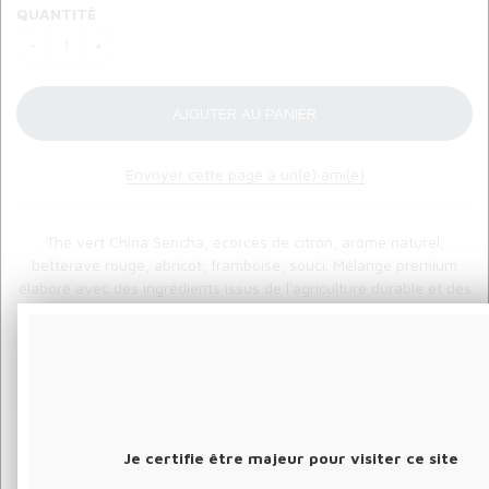
QUANTITÉ
Envoyer cette page à un(e) ami(e)
Thé vert China Sencha, écorces de citron, arôme naturel,
betterave rouge, abricot, framboise, souci. Mélange premium
élaboré avec des ingrédients issus de l'agriculture durable et des
arômes naturels.
NOS CONSEILS
Nos conseils de dégustation : 12 à 15 grammes pour 1 litre
Je certifie être majeur pour visiter ce site
d'eau à température de 70 à 80 degrés