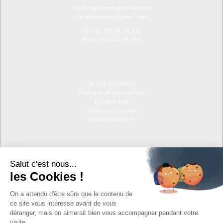
frederigtyroom@gmail.com
francktyroom@gmail.com
Tél:
02 98 04 80 66
Port:
06 62 27 51 56
Menu
Le Thé des Abers
Cadeaux et accessoires
Épicerie fine
L'Atelier de Frederig
Contact/Horaires
Informations
C.G.V
Politique de confidentialité
Mentions légales
Newsletter
S'abonner à la newsletter