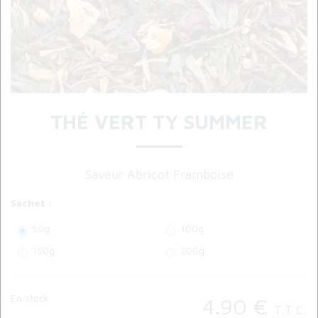
THÉ VERT TY SUMMER
Saveur Abricot Framboise
Sachet :
50g
100g
150g
200g
En stock
4
.90
€
T.T.C.