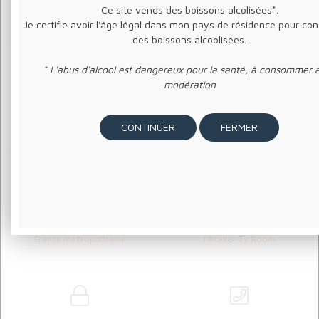
Ce site vends des boissons alcolisées*.
Durée d'infusion 2 à 3 minutes
Je certifie avoir l'âge légal dans mon pays de résidence pour c
des boissons alcoolisées.
* L'abus d'alcool est dangereux pour la santé, à consommer 
modération
FERMER
LIVRAISON OFFERTE
RETRAIT SUR PLACE
à partir de 80€ d'achat en
de votre commande à
France métropolitaine
l'Atelier Ty Room