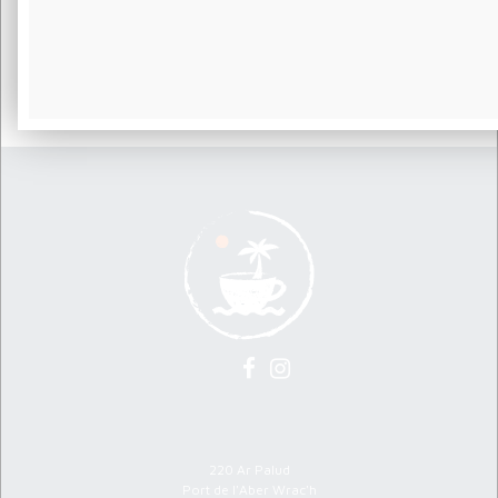
PAIEMENT 100%
NOUS CONTACTER
02 98 04 80 66 - 06 62 27 51
SÉCURISÉ
56
Visa, Mastercard, PayPal avec
SSL
Atelier Ty Room
220 Ar Palud
Port de l'Aber Wrac'h