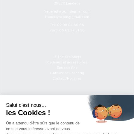
29870 Landéda
frederigtyroom@gmail.com
francktyroom@gmail.com
Tél:
02 98 04 80 66
Port:
06 62 27 51 56
Menu
Le Thé des Abers
Cadeaux et accessoires
Épicerie fine
L'Atelier de Frederig
Contact/Horaires
Informations
C.G.V
Politique de confidentialité
Mentions légales
Newsletter