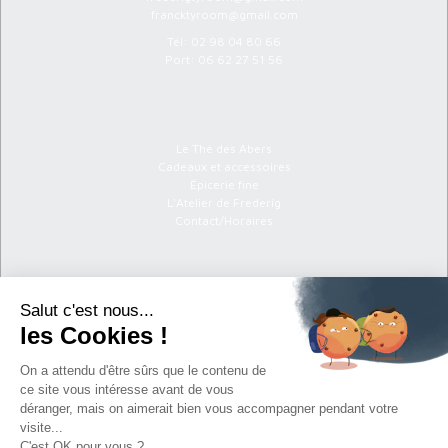
francktyroom@gmail.com
Tél:
02 98 04 80 66
Port:
06 62 27 51 56
Menu
Le Thé des Abers
Cadeaux et accessoires
Épicerie fine
L'Atelier de Frederig
Contact/Horaires
Informations
C.G.V
Politique de confidentialité
Mentions légales
Newsletter
S'abonner à la newsletter