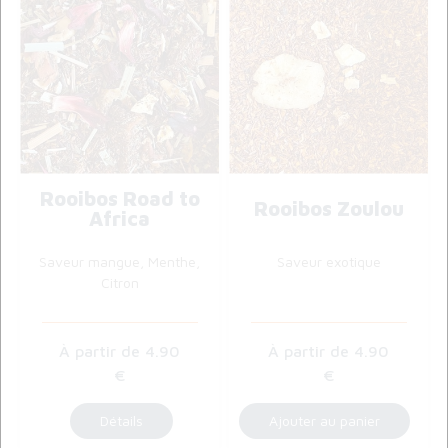
Rooibos Road to
Rooibos Zoulou
Africa
Saveur mangue, Menthe,
Saveur exotique
Citron
4
.90
4
.90
€
€