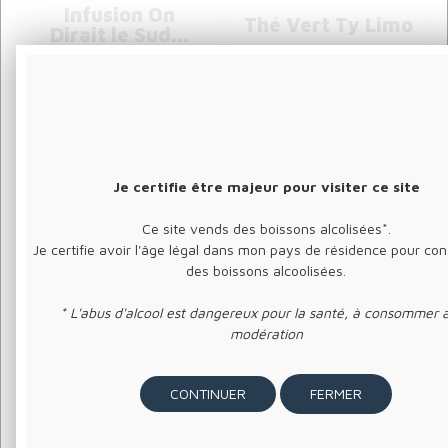
Infusion On
Thé Vert Ty Limo
Dirait le Sud...
Saveur Orange, Lavande
Saveur Fleurs de sureau
citron vert
4
.90
4
.90
Je certifie être majeur pour visiter ce site
€
€
Ce site vends des boissons alcolisées*.
Je certifie avoir l'âge légal dans mon pays de résidence pour c
des boissons alcoolisées.
* L'abus d'alcool est dangereux pour la santé, à consommer 
modération
FERMER