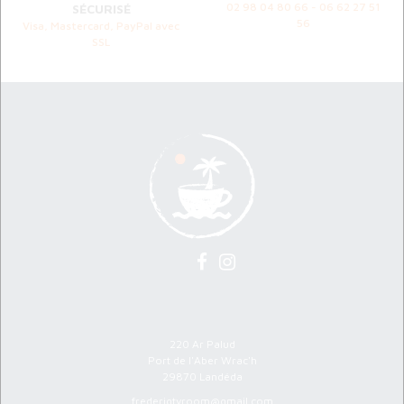
02 98 04 80 66 - 06 62 27 51
SÉCURISÉ
56
Visa, Mastercard, PayPal avec
SSL
Atelier Ty Room
220 Ar Palud
Port de l'Aber Wrac'h
29870 Landéda
frederigtyroom@gmail.com