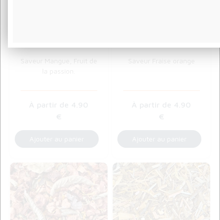
Thé Vert
Infusion Les
Maracuja
marmots
Saveur Mangue, Fruit de
Saveur Fraise orange
la passion.
4
.90
4
.90
€
€